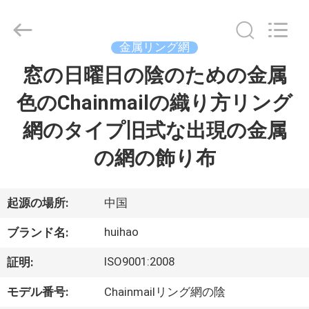
Copyright
©
2017
-
2026
金属リング網
Huihao
Hardware
Mesh
窓の日曜日の陰のための金属
ホ
Product
Limited.
All
色のChainmailの織り方リング
ー
Rights
Reserved.
網のタイプ旧式な出現の金属
ム
の網の飾り布
製
品
起源の場所:
中国
huihao
ブランド名:
私
ISO9001:2008
証明:
た
モデル番号:
Chainmailリング網の陰