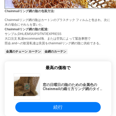
Chainmailリング網の陰の包装方法:
Chainmailリング網の陰はカートンのプラスチック フィルムと包まれ、次に
木の場合にそれらを置いた。
Chainmailリング網の陰の配達:
サンプル;DHL/EMS/UPS/TNT/EXPRESS
大口注文:私達recommand海、または空気によって緊急事態で
照会.andへの歓迎私達は良質をchainmailリング網の陰に供給できる。
金属のチェーン カーテン
金網のカーテン
最高の価格で
窓の日曜日の陰のための金属色の
Chainmailの織り方リング網のタイ
プ旧式な出現の金属の網の飾り布
続行