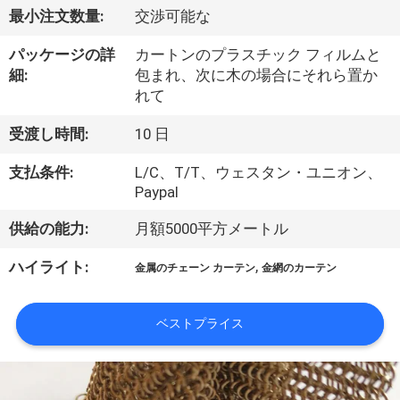
ち
最小注文数量:
交渉可能な
に
パッケージの詳
カートンのプラスチック フィルムと
つ
細:
包まれ、次に木の場合にそれら置か
れて
い
受渡し時間:
10 日
て
支払条件:
L/C、T/T、ウェスタン・ユニオン、
Paypal
工
供給の能力:
月額5000平方メートル
場
,
ハイライト:
見
金属のチェーン カーテン
金網のカーテン
学
ベストプライス
品