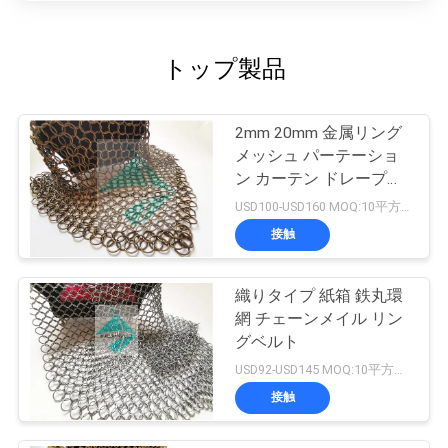
トップ製品
2mm 20mm 金属リング
メッシュ パーテーショ
ン カーテン ドレープ装
飾
USD100-USD160 MOQ:10平方メートル
接触
織りタイプ 紙箱 鉄丸環
網 チェーンメイル リン
グベルト
USD92-USD145 MOQ:10平方メートル
接触