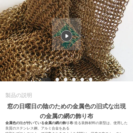
質
管
理
お
問
い
合
わ
製品の説明
せ
窓の日曜日の陰のための金属色の旧式な出現
の金属の網の飾り布
金属色の
陰
が付いている金属の網の飾り布
-造る装飾材料の新型は、使用した
ニ
良質のステンレス鋼、アルミ合金をある