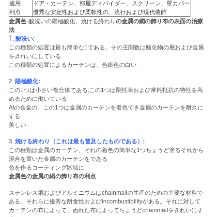
適用
ドア・カーテン、部屋ディバイダー、スクリーン、壁カバー
利点
優秀な安定性および柔軟性の、流行および現代装飾
-
金属色
酸洗いの陽極酸化、焼ける終わり
の金属の網の飾り布の表面の治療
法
1.
酸洗い:
この種類の処置は最も簡単な1である。その主関数は酸化物の層および金属
をきれいにしている
この種類の処置によるカーテンは、色銀色の白い
2.
陽極酸化:
この1つは小さい複合体である;この1つは剛性率および摩耗抵抗の特性を高
めるために働いている
Alの合金の。この1つは金属のカーテンを着色でき金属のカーテンを耐久に
する
美しい
3.
焼ける終わり（これは最も普及したものである）:
この種類は金属のカーテン、それの着色の簡単な1つちょうど塗るそれから
混合を置いた金属のカーテンをである
色を作るコーティング区域に
金属色の金属の網の飾り布の利点
ステンレス鋼およびアルミニウムはchainmailの生産のための主要な材料で
ある。それらに優秀な耐食性およびincombustibilityがある。それに対して
カーテンの布によって、ぬれた布によってちょうどchainmailをきれいにす