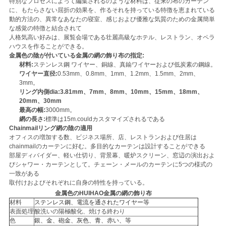
特別なプロセスによって編集されるのような材料は、従来の布のカーテン
ュ
に、もたらさない屈折の効果を、作るそれを持っている特徴を恵まれている
動的方法の、異常なあなたの寝室、感じおよび優雅な気質のための金属簡単
ー
な感覚の特徴と結合されて
人格気高い好みは、展覧会場である壮麗高級なホテル、レストラン、オペラ
ハウスを作ることができる。
ス
金属色の陰が付いている金属の網の飾り布の指定:
材料:
ステンレス鋼 ワイヤー、銅線、真鍮ワイヤーおよび低炭素の鋼線。
ワイヤー直径:
0.53mm、0.8mm、1mm、1.2mm、1.5mm、2mm、
事
3mm。
リング内側dia:3.81mm、7mm、8mm、10mm、15mm、18mm、
20mm、30mm
例
最高の幅:
3000mm。
網の長さ:
標準は15m.couldカスタマイズされるである
Chainmailリング網の陰の適用
オフィスの増加する数、ビジネス場所、店、レストランおよび住居は
地
chainmailのカーテンに好む。多目的なカーテンは設計することができる
部屋ディバイダー、軽い仕切り、背景幕、暖炉スクリーン、窓辺の演出およ
図
びシャワー・カーテンとして。チェーン・メールのカーテンに5つの様式の
一致がある
取付けおよびそれぞれに自身の特性を持っている。
PRIVACY
金属色のHUIHAO金属の網の飾り布
材料
ステンレス鋼、電流を通されたワイヤー等
POLICY
表面処理
酸洗いの陽極酸化、焼ける終わり
色
銀、金、砲金、灰色、青、赤い、等