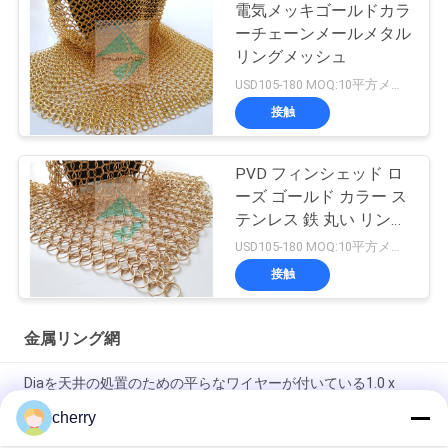
電気メッキゴールドカラ
ーチェーンメールメタル
リングメッシュ
USD105-180 MOQ:10平方メートル
接触
PVD フィンシェッド ロ
ーズ ゴールド カラー ス
テンレス 鉄 丸い リング
織り 網
USD105-180 MOQ:10平方メートル
接触
金属リング網
Diaを天井の処置のための平らなワイヤーが付いている1.0 x
20mm Sのホックの金属の網の飾り布鳴らして下さい
cherry
ホテルの装飾のための黄金色の溶接不鋼リング網のカーテン