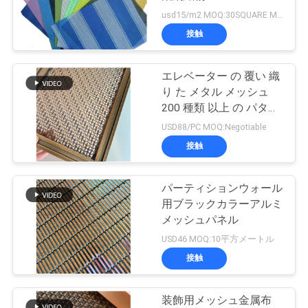
質
usd15/m2 MOQ:30SQUARE METER
管
接触
62
理
タイルの両面機板洗
エレベーター の 覆い 織
り た メタル メッシュ
濯機
お
200 種類 以上 の パター
ン
USD88/PC MOQ:Negotiable
問
接触
い
合
パーティションウォール
209
用ブラックカラーアルミ
わ
メッシュパネル
スタッド溶接ピン
USD46 MOQ:10平方メートル
せ
接触
ニ
装飾用メッシュ金属布