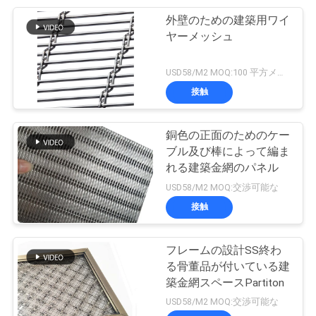
外壁のための建築用ワイ
103
ヤーメッシュ
金属リング網
USD58/M2 MOQ:100 平方メートル
接触
銅色の正面のためのケー
ブル及び棒によって編ま
れる建築金網のパネル
70
USD58/M2 MOQ:交渉可能な
太陽電池パネルク
接触
リップ
フレームの設計SS終わ
る骨董品が付いている建
築金網スペースPartiton
USD58/M2 MOQ:交渉可能な