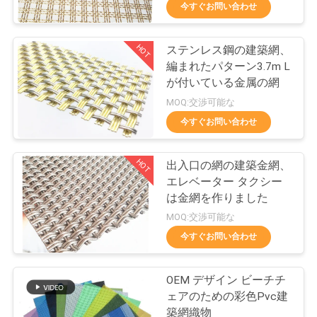
ち
今すぐお問い合わせ
に
HOT
ステンレス鋼の建築網、
つ
113
編まれたパターン3.7m L
い
が付いている金属の網
金属の網の飾り布
MOQ:交渉可能な
て
今すぐお問い合わせ
工
HOT
出入口の網の建築金網、
エレベーター タクシー
場
は金網を作りました
113
見
MOQ:交渉可能な
今すぐお問い合わせ
学
建築金網
OEM デザイン ビーチチ
品
ェアのための彩色Pvc建
築網織物