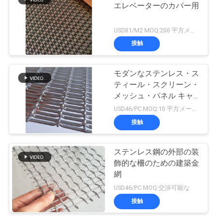
エレベーターのカバー用
ュ
4
ー
USD81/M2 MOQ:200 平方メートル
接触
ス
ピン溶接機
モダンなステンレス・ス
事
ティール・スクリーン・
メッシュ・パネル キャ
例
ビネット・家具
USD46/PC MOQ:10 平方メートル
接触
52
地
生地の薄板にされ
ステンレス鋼の外部の装
図
飾的な柵のための建築金
たガラス
網
PRIVACY
USD46/PC MOQ:交渉可能な
接触
POLICY