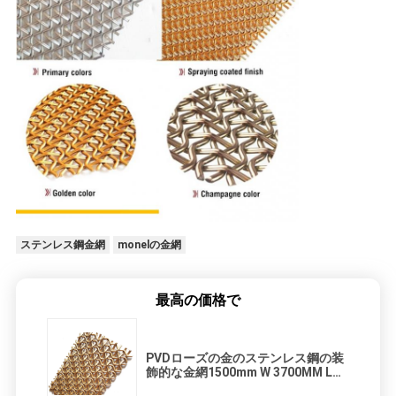
ステンレス鋼金網
monelの金網
最高の価格で
PVDローズの金のステンレス鋼の装
飾的な金網1500mm W 3700MM Lパ
ネル