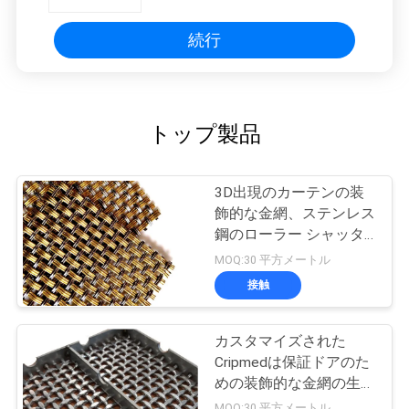
続行
トップ製品
3D出現のカーテンの装
飾的な金網、ステンレス
鋼のローラー シャッタ
ー網
MOQ:30 平方メートル
接触
カスタマイズされた
Cripmedは保証ドアのた
めの装飾的な金網の生地
を模造します
MOQ:30 平方メートル