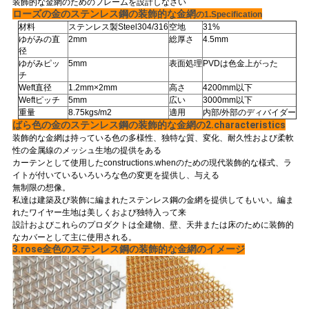
装飾的な金網のためのフレームを設計しなさい
ュ
ローズの金のステンレス鋼の装飾的な金網
の1.Specification
材料
ステンレス製Steel304/316
空地
31%
ー
ゆがみの直
2mm
総厚さ
4.5mm
径
ゆがみピッ
5mm
表面処理
PVDは色金上がった
ス
チ
Weft直径
1.2mm×2mm
高さ
4200mm以下
Weftピッチ
5mm
広い
3000mm以下
重量
8.75kgs/m2
適用
内部/外部のディバイダー
事
ばら色の金のステンレス鋼の装飾的な金網の2.characteristics
装飾的な金網は持っている色の多様性、独特な質、変化、耐久性および柔軟
例
性の金属線のメッシュ生地の提供をある
カーテンとして使用したconstructions.whenのための現代装飾的な様式、ラ
イトが付いているいろいろな色の変更を提供し、与える
無制限の想像。
地
私達は建築及び装飾に編まれたステンレス鋼の金網を提供してもいい。編ま
れたワイヤー生地は美しくおよび独特入って来
図
設計およびこれらのプロダクトは全建物、壁、天井または床のために装飾的
なカバーとして主に使用される。
3.rose金色のステンレス鋼の装飾的な金網のイメージ
PRIVACY
POLICY