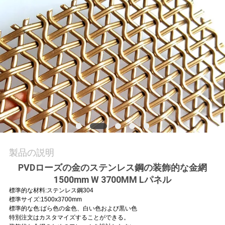
質
管
理
お
問
い
合
製品の説明
わ
PVDローズの金のステンレス鋼の装飾的な金網
せ
1500mm W 3700MM Lパネル
標準的な材料:ステンレス鋼304
標準サイズ:1500x3700mm
標準的な色:ばら色の金色、白い色および黒い色
ニ
特別注文はカスタマイズすることができる。