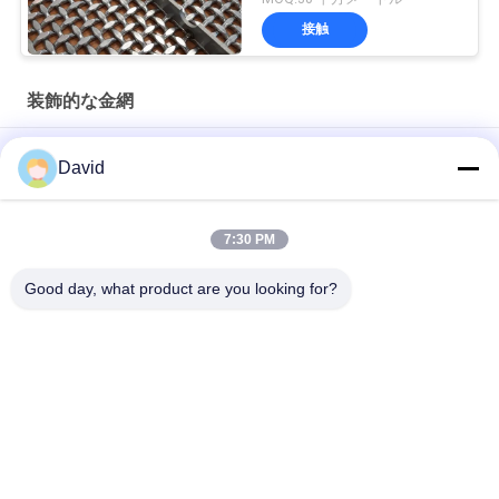
接触
装飾的な金網
スタッドレスタイヤロープ 建築用ワイヤ網 階段の隔離画面
David
キャビネットウィンドウのためのアンティーク塗装ステンレス
鋼建築用ワイヤ網
7:30 PM
装飾用キャビネット用 建築用金属網
Good day, what product are you looking for?
人気カテゴリ
すべて
絶縁材のアンカー ピ
自己接着絶縁材ピン
ン
金属の網の飾り布
建築金網