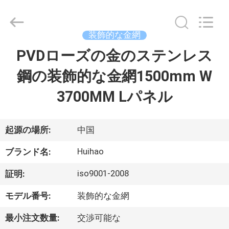
Copyright
©
2017
-
2026
装飾的な金網
Huihao
Hardware
Mesh
PVDローズの金のステンレス
ホ
Product
Limited.
All
鋼の装飾的な金網1500mm W
ー
Rights
Reserved.
3700MM Lパネル
ム
製
起源の場所:
中国
品
Huihao
ブランド名:
iso9001-2008
証明:
私
モデル番号:
装飾的な金網
た
最小注文数量:
交渉可能な