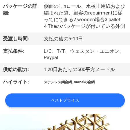
ち
パッケージの詳
側面の1.inロール、水校正用紙および
に
細:
編まれた袋、顧客のrequirmentに従
ってにできる2.wooden場合3.pallet
つ
4.Theのパッケージが付いている外側
い
受渡し時間:
支払の後の5-10日
て
支払条件:
L/C、T/T、ウェスタン・ユニオン、
Paypal
工
供給の能力:
1 20日あたりの500平方メートル
場
,
ハイライト:
ステンレス鋼金網
monelの金網
見
学
ベストプライス
品