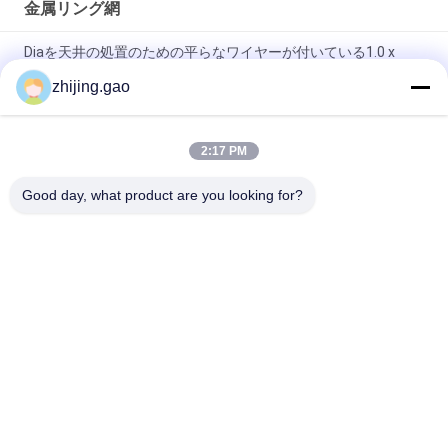
金属リング網
Diaを天井の処置のための平らなワイヤーが付いている1.0 x
20mm Sのホックの金属の網の飾り布鳴らして下さい
zhijing.gao
ホテルの装飾のための黄金色の溶接不鋼リング網のカーテン
2:17 PM
ステンレス・スティール・チェーン・メール・メタル・メッシ
ュ・カーディン 0.53×3.81mm 防災用スクリーン
Good day, what product are you looking for?
人気カテゴリ
すべて
絶縁材のアンカー ピ
自己接着絶縁材ピン
ン
金属の網の飾り布
建築金網
タイルの両面機板洗
スタッド溶接ピン
濯機