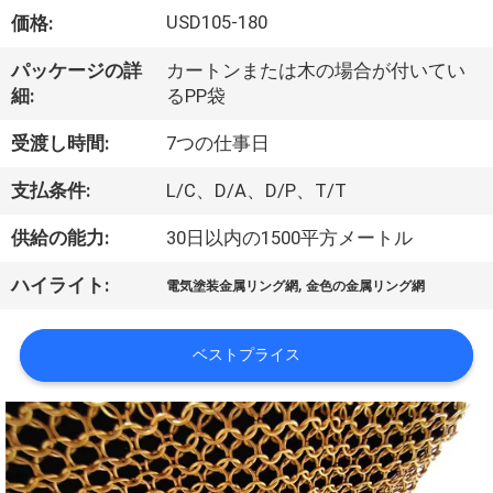
ち
USD105-180
価格:
に
パッケージの詳
カートンまたは木の場合が付いてい
つ
細:
るPP袋
い
受渡し時間:
7つの仕事日
て
支払条件:
L/C、D/A、D/P、T/T
供給の能力:
30日以内の1500平方メートル
工
,
ハイライト:
場
電気塗装金属リング網
金色の金属リング網
見
ベストプライス
学
品