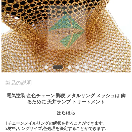
質
管
理
お
問
い
合
製品の説明
わ
電気塗装 金色チェーン 郵便 メタルリング メッシュは 飾
るために 天井ランプ トリートメント
せ
ほら
ほら
1チェーンメイルリングの網状を作ることができます.
ニ
2材料,リングサイズ,色処理を決定することができます.