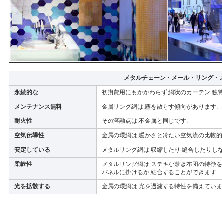
メタルチェーン・メール・リング・
永続的な
初期費用にもかかわらず 網状のカーテン 独
メンテナンス無料
金属リング網は,塵を散らす傾向があります.
耐火性
その溶融点は,不金属と同じです.
空気伝導性
金属の環網は,暖かさと冷たい空気流の比較的
安定している
メタルリング網は 収縮したり 縫合したりし
柔軟性
メタルリング網は,ステキな敷き布団の特徴を
パネルに掛けるか,結合することができます
光を拡散する
金属の環網は 光を過濾する特性を備えてい