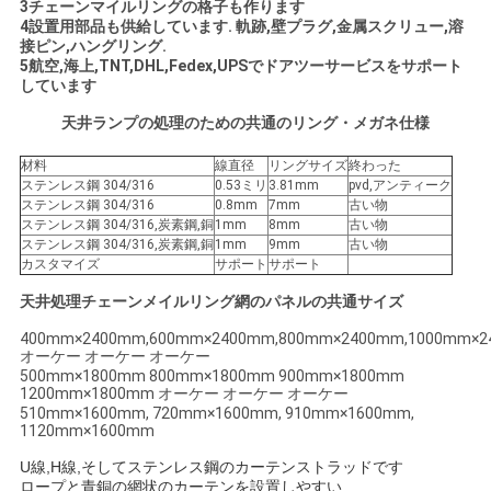
3チェーンマイルリングの格子も作ります
ュ
4設置用部品も供給しています. 軌跡,壁プラグ,金属スクリュー,溶
接ピン,ハングリング.
ー
5航空,海上,TNT,DHL,Fedex,UPSでドアツーサービスをサポート
しています
ス
天井ランプの処理のための共通のリング・メガネ仕様
材料
線直径
リングサイズ
終わった
事
ステンレス鋼 304/316
0.53ミリ
3.81mm
pvd,アンティーク
ステンレス鋼 304/316
0.8mm
7mm
古い物
例
ステンレス鋼 304/316,炭素鋼,銅
1mm
8mm
古い物
ステンレス鋼 304/316,炭素鋼,銅
1mm
9mm
古い物
カスタマイズ
サポート
サポート
地
天井処理チェーンメイルリング網のパネルの共通サイズ
400mm×2400mm,600mm×2400mm,800mm×2400mm,1000mm×
図
オーケー オーケー オーケー
500mm×1800mm 800mm×1800mm 900mm×1800mm
1200mm×1800mm オーケー オーケー オーケー
510mm×1600mm, 720mm×1600mm, 910mm×1600mm,
PRIVACY
1120mm×1600mm
POLICY
U線,H線,そしてステンレス鋼のカーテンストラッドです
ロープと青銅の網状のカーテンを設置しやすい.