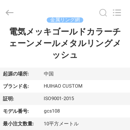
Copyright
©
2017
-
2026
金属リング網
Huihao
Hardware
Mesh
電気メッキゴールドカラーチ
ホ
Product
Limited.
All
ェーンメールメタルリングメ
ー
Rights
Reserved.
ッシュ
ム
製
起源の場所:
中国
品
HUIHAO CUSTOM
ブランド名:
ISO9001-2015
証明:
私
gcs108
モデル番号:
た
最小注文数量:
10平方メートル