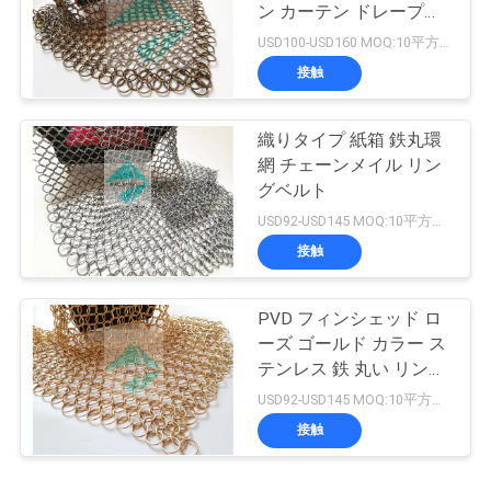
ン カーテン ドレープ装
飾
USD100-USD160 MOQ:10平方メートル
接触
織りタイプ 紙箱 鉄丸環
網 チェーンメイル リン
グベルト
USD92-USD145 MOQ:10平方メートル
接触
PVD フィンシェッド ロ
ーズ ゴールド カラー ス
テンレス 鉄 丸い リング
織り 網
USD92-USD145 MOQ:10平方メートル
接触