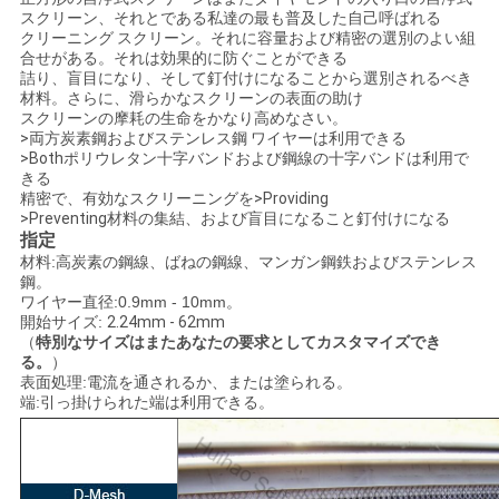
ュ
スクリーン、それとである私達の最も普及した自己呼ばれる
クリーニング スクリーン。それに容量および精密の選別のよい組
合せがある。それは効果的に防ぐことができる
ー
詰り、盲目になり、そして釘付けになることから選別されるべき
材料。さらに、滑らかなスクリーンの表面の助け
ス
スクリーンの摩耗の生命をかなり高めなさい。
>両方炭素鋼およびステンレス鋼 ワイヤーは利用できる
>Bothポリウレタン十字バンドおよび鋼線の十字バンドは利用で
きる
事
精密で、有効なスクリーニングを>Providing
>Preventing材料の集結、および盲目になること釘付けになる
例
指定
材料:高炭素の鋼線、ばねの鋼線、マンガン鋼鉄およびステンレス
鋼。
ワイヤー直径:0.9mm - 10mm。
地
開始サイズ:
2.24mm - 62mm
（
特別なサイズはまたあなたの要求としてカスタマイズでき
図
る。
）
表面処理:電流を通されるか、または塗られる。
端:引っ掛けられた端は利用できる。
PRIVACY
POLICY