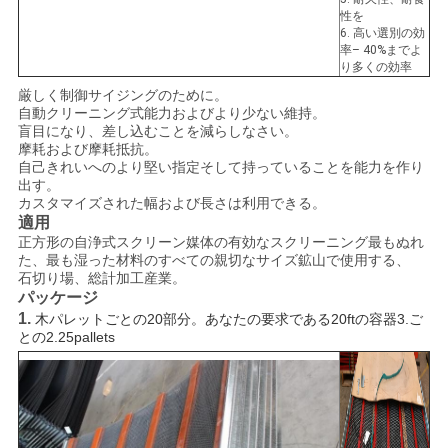
性を
6. 高い選別の効
率– 40%までよ
り多くの効率
厳しく制御サイジングのために。
自動クリーニング式能力およびより少ない維持。
盲目になり、差し込むことを減らしなさい。
摩耗および摩耗抵抗。
自己きれいへのより堅い指定そして持っていることを能力を作り
出す。
カスタマイズされた幅および長さは利用できる。
適用
正方形の自浄式スクリーン媒体の有効なスクリーニング最もぬれ
た、最も湿った材料のすべての親切なサイズ鉱山で使用する、
石切り場、
総計加工産業。
パッケージ
1.
木パレットごとの20部分。あなたの要求である20ftの容器3.ご
との2.25pallets