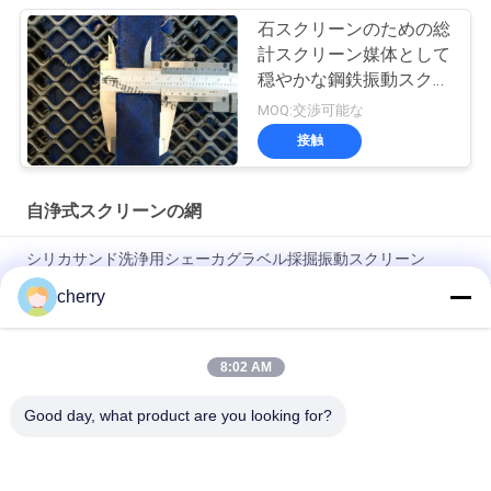
石スクリーンのための総
計スクリーン媒体として
穏やかな鋼鉄振動スクリ
ーンの金網
MOQ:交渉可能な
接触
自浄式スクリーンの網
シリカサンド洗浄用シェーカグラベル採掘振動スクリーン
cherry
設計タイプ 防ブロックスクリーン 濡れた材料のスクリーニング
を処理する
8:02 AM
石砕機のためのアンチストッキング・キャリア・スチール・ス
クリーン・メッシュ
Good day, what product are you looking for?
人気カテゴリ
すべて