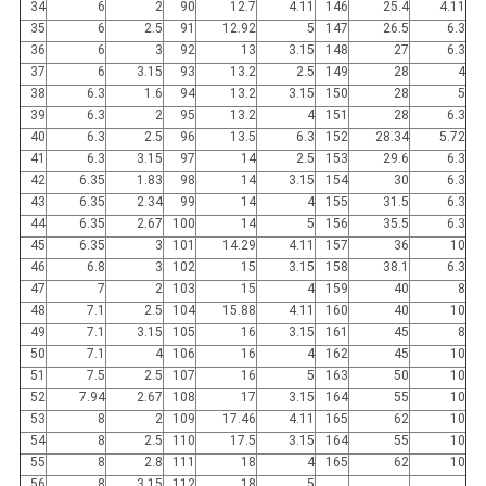
34
6
2
90
12.7
4.11
146
25.4
4.11
35
6
2.5
91
12.92
5
147
26.5
6.3
36
6
3
92
13
3.15
148
27
6.3
37
6
3.15
93
13.2
2.5
149
28
4
38
6.3
1.6
94
13.2
3.15
150
28
5
39
6.3
2
95
13.2
4
151
28
6.3
40
6.3
2.5
96
13.5
6.3
152
28.34
5.72
41
6.3
3.15
97
14
2.5
153
29.6
6.3
42
6.35
1.83
98
14
3.15
154
30
6.3
43
6.35
2.34
99
14
4
155
31.5
6.3
44
6.35
2.67
100
14
5
156
35.5
6.3
45
6.35
3
101
14.29
4.11
157
36
10
46
6.8
3
102
15
3.15
158
38.1
6.3
47
7
2
103
15
4
159
40
8
48
7.1
2.5
104
15.88
4.11
160
40
10
49
7.1
3.15
105
16
3.15
161
45
8
50
7.1
4
106
16
4
162
45
10
51
7.5
2.5
107
16
5
163
50
10
52
7.94
2.67
108
17
3.15
164
55
10
53
8
2
109
17.46
4.11
165
62
10
54
8
2.5
110
17.5
3.15
164
55
10
55
8
2.8
111
18
4
165
62
10
56
8
3.15
112
18
5