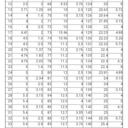
12
3.5
2
68
9.53
3.76
124
20
8
13
3.71
1.25
69
10
2.5
125
20.63
5.72
14
4
1.6
70
10
3.15
126
20.64
4.5
15
4
2
71
10
4
127
21.85
3.15
16
4
2.5
72
10
5
128
22
4
17
4.41
2
73
10.46
4
129
22.23
4.88
18
4.5
1.6
74
10.96
3.15
130
22.23
5.26
19
4.5
2.5
75
11.2
2.5
131
22.23
5.72
20
4.76
1.37
76
11.2
3.76
132
22.4
4
21
4.76
1.83
77
11.2
4
133
22.4
5
22
4.76
2.03
78
11.2
5
134
22.4
6.3
23
5
1.6
79
11.5
5
135
22.4
8
24
5
2
80
12
2.5
136
23.81
4.88
25
5
2.34
81
12
3.15
137
24
3.15
26
5
2.5
82
12
4
138
24
4
27
5
3.15
83
12
5
139
25
3.15
28
5.3
3.15
84
12.5
3.15
140
25
4
29
5.4
2
85
12.5
4
141
25
5
30
5.5
3.15
86
12.5
5
142
25
6.3
31
5.6
2
87
12.7
3.05
143
25
8
32
5.6
2.5
88
12.7
3.15
144
25.35
5.72
33
5.6
2.8
89
12.7
3.76
145
25.4
4