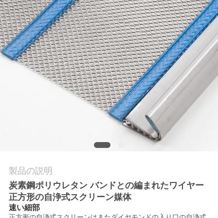
質
管
理
お
問
い
合
わ
製品の説明
せ
炭素鋼ポリウレタン バンドとの編まれたワイヤー
正方形の自浄式スクリーン媒体
ニ
速い細部
正方形の自浄式スクリーンはまたダイヤモンドの入り口の自浄式