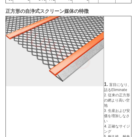
正方形の自浄式スクリーン媒体の特徴
1.
盲目になり、
詰るEliminate
2. 従来の正方形
の網より高い空
地
3. 生産および安
価を増加しなさ
い
4. 正確なサイジ
ング
5. 耐久性、耐食