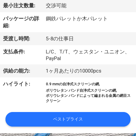
ち
最小注文数量:
交渉可能
に
パッケージの詳
鋼鉄パレットか木パレット
つ
細:
い
受渡し時間:
5-8の仕事日
て
支払条件:
L/C、T/T、ウェスタン・ユニオン、
PayPal
工
供給の能力:
1ヶ月あたりの10000pcs
場
,
ハイライト:
0.9 mmの自浄式スクリーンの網
,
ポリウレタン バンド自浄式スクリーンの網
見
ポリウレタン バンドによって編まれる金属の網目ス
クリーン
学
ベストプライス
品