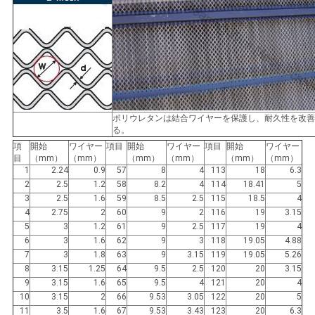
ポリウレタンは結合ワイヤーを保護し、耐久性を改善
る。
項
開始
ワイヤー
項目
開始
ワイヤー
項目
開始
ワイヤー
目
（mm）
（mm）
（mm）
（mm）
（mm）
（mm）
1
2.24
0.9
57
8
4
113
18
6.3
2
2.5
1.2
58
8.2
4
114
18.41
5
3
2.5
1.6
59
8.5
2.5
115
18.5
4
4
2.75
2
60
9
2
116
19
3.15
5
3
1.2
61
9
2.5
117
19
4
6
3
1.6
62
9
3
118
19.05
4.88
7
3
1.8
63
9
3.15
119
19.05
5.26
8
3.15
1.25
64
9.5
2.5
120
20
3.15
9
3.15
1.6
65
9.5
4
121
20
4
10
3.15
2
66
9.53
3.05
122
20
5
11
3.5
1.6
67
9.53
3.43
123
20
6.3