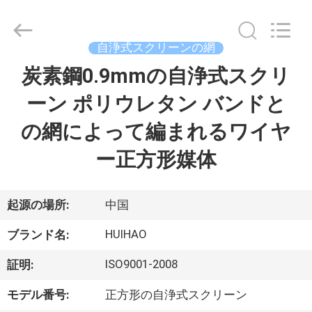
Copyright
©
2017
-
2026
自浄式スクリーンの網
Huihao
Hardware
Mesh
炭素鋼0.9mmの自浄式スクリ
ホ
Product
Limited.
All
ーン ポリウレタン バンドと
ー
Rights
Reserved.
の網によって編まれるワイヤ
ム
ー正方形媒体
製
品
起源の場所:
中国
HUIHAO
ブランド名:
私
ISO9001-2008
証明:
た
モデル番号:
正方形の自浄式スクリーン