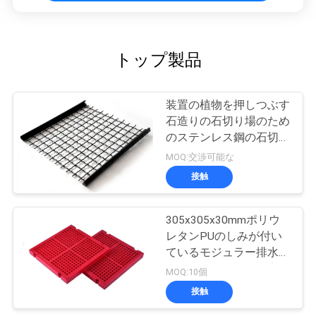
トップ製品
装置の植物を押しつぶす
石造りの石切り場のため
のステンレス鋼の石切り
場スクリーンの網
MOQ:交渉可能な
接触
305x305x30mmポリウ
レタンPUのしみが付い
ているモジュラー排水の
網目スクリーンの固定
MOQ:10個
接触