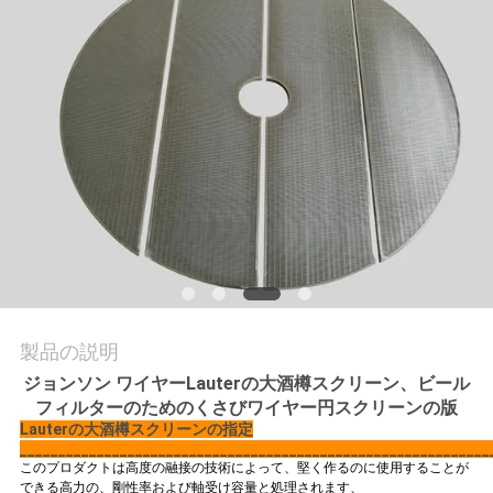
質
管
理
お
問
い
合
わ
製品の説明
ジョンソン ワイヤーLauterの大酒樽スクリーン、ビール
せ
フィルターのためのくさびワイヤー円スクリーンの版
Lauterの大酒樽スクリーン
の指定
_____________________________________________________________
ニ
このプロダクトは高度の融接の技術によって、堅く作るのに使用することが
できる高力の、剛性率および軸受け容量と処理されます、