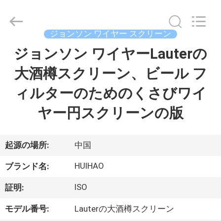
Copyright
©
2017
-
2026
ジョンソン ワイヤー スクリーン
Huihao
Hardware
Mesh
ジョンソン ワイヤーLauterの
ホ
Product
Limited.
All
大酒樽スクリーン、ビール フ
ー
Rights
Reserved.
ィルターのためのくさびワイ
ム
ヤー円スクリーンの版
製
品
起源の場所:
中国
HUIHAO
ブランド名:
私
ISO
証明:
た
モデル番号:
Lauterの大酒樽スクリーン