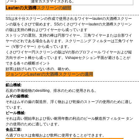
ノート
通常カスタマイズされる。
Lauterの大酒樽
スクリーンの細部
_____________________________________________________
SSは水十分スクリーンの作成で使用されるワイヤーlauterの大酒樽スクリー
ンの版をくさびで留めます。SSのくさびワイヤーlauterの大酒樽スクリーン
の版は支持の棒およびワイヤーから成っています
ストリップの選別。支持の棒は円形ワイヤー、三角ワイヤーまたは台形ワイ
ヤーのどれである場合もあります。スクリーニング フィルターは三角ワイヤ
ー（V形ワイヤー）から成っています。
くさびワイヤー円スクリーンの版はVの形のプロフィール ワイヤーおよび縦
方向サポート棒から成っています。Vshapeセクション平面が避けることが
できる各々の横断ポイント
妨害は妨げられていない水の、確かめ。
ジョンソンLauterの大酒樽スクリーンの適用
_____________________________________________________
鉱山機械:
石炭の準備植物のdesilting、排水のために使用される。
ムギの歯機械:
それはムギの歯の製造所、浮く物および乾燥のストーブの使用のために適し
ています。
ビール機械:
それは高い開始率および長い耐用年数の利点のビール醸造所フィルター タン
クの使用のために適しています。
食品工業:
ろ過プロセスは食糧および飲料に使用することができます。