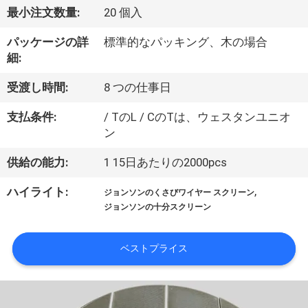
ち
最小注文数量:
20 個入
に
パッケージの詳
標準的なパッキング、木の場合
つ
細:
い
受渡し時間:
8 つの仕事日
て
支払条件:
/ TのL / CのTは、ウェスタンユニオ
ン
工
供給の能力:
1 15日あたりの2000pcs
場
,
ハイライト:
ジョンソンのくさびワイヤー スクリーン
見
ジョンソンの十分スクリーン
学
ベストプライス
品