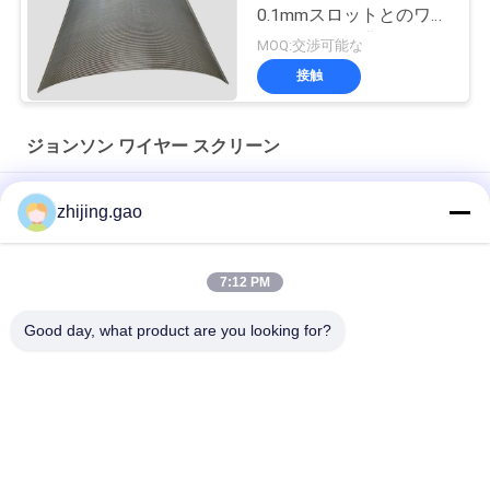
0.1mmスロットとのワイ
ヤーによって曲げられる
MOQ:交渉可能な
くねりの形
接触
ジョンソン ワイヤー スクリーン
廃水処理用ロータリードラムスクリーン（液体ろ過用）
zhijing.gao
マイクロビール工場のためのクイージワイヤ・タン・フロアフ
ィルター
7:12 PM
ミニ 0.02 mm ウォータージョンソンストレーナーノズル
Good day, what product are you looking for?
人気カテゴリ
すべて
絶縁材のアンカー ピ
自己接着絶縁材ピン
ン