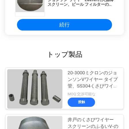
スクリーン、ビール フィルターのた
めのくさびワイヤー円スクリーンの
版
続行
トップ製品
20-3000ミクロンのジョ
ンソンVワイヤー タイプ
管、SS304くさびワイヤ
ー スクリーンの管フィ
MOQ:交渉可能な
ルター
接触
井戸のくさびワイヤー
スクリーンのふるいV-の