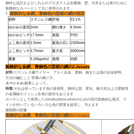
独特な設計およびこれらのプロダクトは全建物、壁、天井または床のために
ュ
装飾的なカバーとして主に使用されます。
1.
装飾的な金網、青銅色の芸術の網の指定
ー
材料
ステンレス鋼
空地
53.1%
ゆがみの直径
2mm
網の厚さ
4.5mm
ス
ゆがみピッチ
17.5mm
表面
PVD
よこ糸の直径
1.5mm
最高の広い
1500mm
事
よこ糸ピッチ
3.75mm
最大長
3000mm
重量
5.26kgs/m2
適用
内部
例
装飾的な金網、青銅色の芸術の網の2.details
材料:
ステンレス鋼ワイヤー、アルミ合金、黄銅、銅または他の合金材料。
方法の編むこと:苦痛の織り方。
地
スペシャル:
顧客によって。
特徴:
それは持っています色の多様性、独特な質、変化、耐久性および柔軟性
図
の金属線のメッシュ生地の提供をあります
カーテンとして使用したconstructions.whenのための現代装飾的な様式、ラ
イトが付いているいろいろな色の変更を提供し、与えます
無制限の想像
PRIVACY
装飾的な金網、青銅色の芸術の網の
3.images
POLICY