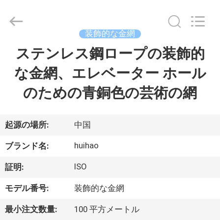
Copyright
©
2017
-
2026
装飾的な金網
Huihao
Hardware
Mesh
ステンレス鋼ロープの装飾的
ホ
Product
Limited.
All
な金網、エレベーター ホール
ー
Rights
Reserved.
のための青銅色の芸術の網
ム
製
起源の場所:
中国
品
huihao
ブランド名:
ISO
証明:
私
モデル番号:
装飾的な金網
た
最小注文数量:
100 平方メートル