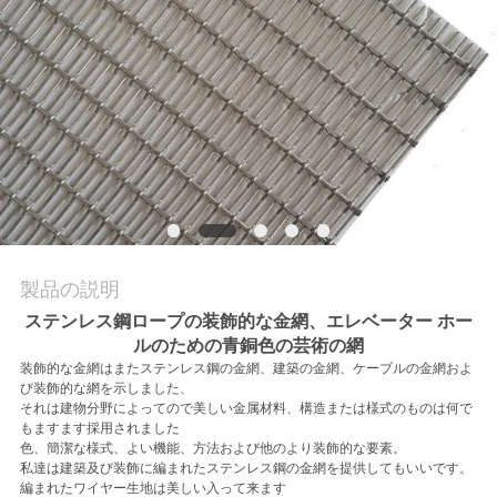
質
管
理
お
問
い
製品の説明
合
ステンレス鋼ロープの装飾的な金網、エレベーター ホー
ルのための青銅色の芸術の網
わ
装飾的な金網は
またステンレス鋼の金網、建築の金網、ケーブルの金網およ
び装飾的な網を示しました、
せ
それは建物分野によってので美しい金属材料、構造または様式のものは何で
もますます採用されました
色、簡潔な様式、よい機能、方法および他のより装飾的な要素。
ニ
私達は建築及び装飾に編まれたステンレス鋼の金網を提供してもいいです。
編まれたワイヤー生地は美しい入って来ます