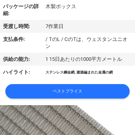
ち
パッケージの詳
木製ボックス
に
細:
つ
受渡し時間:
7作業日
い
支払条件:
/ TのL / CのTは、ウェスタンユニオ
て
ン
供給の能力:
1 15日あたりの1000平方メートル
工
,
ハイライト:
ステンレス鋼金網
建築編まれた金属の網
場
見
ベストプライス
学
品