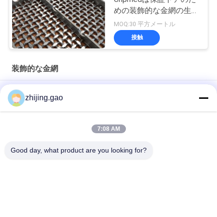
めの装飾的な金網の生地
を模造します
MOQ:30 平方メートル
接触
装飾的な金網
スタッドレスタイヤロープ 建築用ワイヤ網 階段の隔離画面
zhijing.gao
キャビネットウィンドウのためのアンティーク塗装ステンレス
鋼建築用ワイヤ網
7:08 AM
装飾用キャビネット用 建築用金属網
Good day, what product are you looking for?
人気カテゴリ
すべて
絶縁材のアンカー ピ
自己接着絶縁材ピン
ン