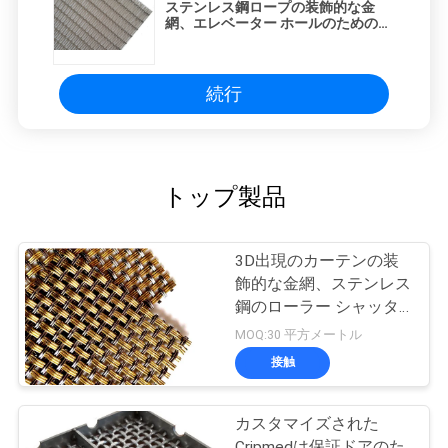
ステンレス鋼ロープの装飾的な金
網、エレベーター ホールのための青
銅色の芸術の網
続行
トップ製品
3D出現のカーテンの装
飾的な金網、ステンレス
鋼のローラー シャッタ
ー網
MOQ:30 平方メートル
接触
カスタマイズされた
Cripmedは保証ドアのた