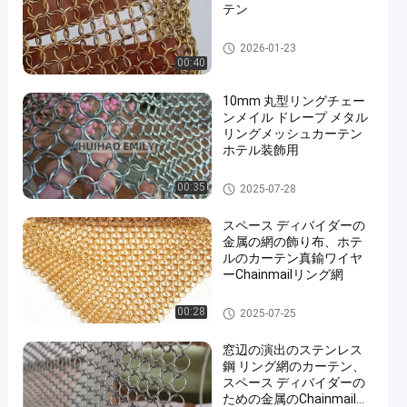
テン
金属リング網
2026-01-23
00:40
10mm 丸型リングチェー
ンメイル ドレープ メタル
リングメッシュカーテン
ホテル装飾用
金属の網の飾り布
00:35
2025-07-28
スペース ディバイダーの
金属の網の飾り布、ホテ
ルのカーテン真鍮ワイヤ
ーChainmailリング網
金属の網の飾り布
00:28
2025-07-25
窓辺の演出のステンレス
鋼 リング網のカーテン、
スペース ディバイダーの
ための金属のChainmailの