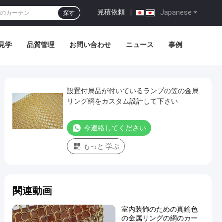
見積依頼
|
Japanese
探す
見学
品質管理
お問い合わせ
ニュース
事例
設置付属品が付いているランプの笠の金属
リング網をカスタム設計して下さい
今連絡してください
もっと 学ぶ
関連動画
室内装飾のための真鍮色
の金属リングの網のカー